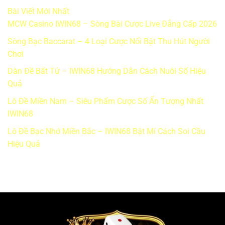
Bài Viết Mới Nhất
MCW Casino IWIN68 – Sòng Bài Cược Live Đẳng Cấp 2026
Sòng Bạc Baccarat – 4 Loại Cược Nổi Bật Thu Hút Người
Chơi
Dàn Đề Bất Tử – IWIN68 Hướng Dẫn Cách Nuôi Số Hiệu
Quả
Lô Đề Miền Nam – Siêu Phẩm Cược Số Ấn Tượng Nhất
IWIN68
Lô Đề Bạc Nhớ Miền Bắc – IWIN68 Bật Mí Cách Soi Cầu
Hiệu Quả