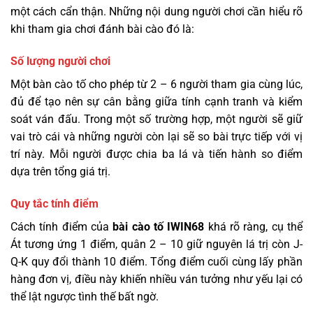
một cách cẩn thận. Những nội dung người chơi cần hiểu rõ
khi tham gia chơi đánh bài cào đó là:
Số lượng người chơi
Một bàn cào tố cho phép từ 2 – 6 người tham gia cùng lúc,
đủ để tạo nên sự cân bằng giữa tính cạnh tranh và kiểm
soát ván đấu. Trong một số trường hợp, một người sẽ giữ
vai trò cái và những người còn lại sẽ so bài trực tiếp với vị
trí này. Mỗi người được chia ba lá và tiến hành so điểm
dựa trên tổng giá trị.
Quy tắc tính điểm
Cách tính điểm của
bài cào tố IWIN68
khá rõ ràng, cụ thể
Át tương ứng 1 điểm, quân 2 – 10 giữ nguyên lá trị còn J-
Q-K quy đổi thành 10 điểm. Tổng điểm cuối cùng lấy phần
hàng đơn vị, điều này khiến nhiều ván tưởng như yếu lại có
thể lật ngược tình thế bất ngờ.