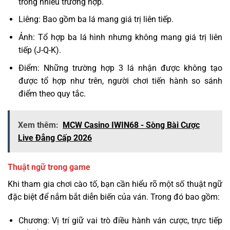
trong nhiều trường hợp.
Liêng: Bao gồm ba lá mang giá trị liên tiếp.
Ảnh: Tổ hợp ba lá hình nhưng không mang giá trị liên
tiếp (J-Q-K).
Điểm: Những trường hợp 3 lá nhận được không tạo
được tổ hợp như trên, người chơi tiến hành so sánh
điểm theo quy tắc.
Xem thêm:
MCW Casino IWIN68 - Sòng Bài Cược
Live Đẳng Cấp 2026
Thuật ngữ trong game
Khi tham gia chơi cào tố, bạn cần hiểu rõ một số thuật ngữ
đặc biệt để nắm bắt diễn biến của ván. Trong đó bao gồm:
Chương: Vị trí giữ vai trò điều hành ván cược, trực tiếp