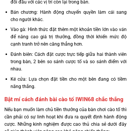
đối đầu với các vị trí còn lại trong bàn.
Bán chương: Hành động chuyển quyền làm cái sang
cho người khác.
Vào gà: Hình thức đặt thêm một khoản tiền lớn vào ván
để nâng cao giá trị thưởng, đồng thời khiến mức độ
cạnh tranh trở nên căng thẳng hơn.
Đánh biên: Cách đặt cược trực tiếp giữa hai thành viên
trong bàn, 2 bên so sánh cược tố và so sánh điểm với
nhau.
Ké cửa: Lựa chọn đặt tiền cho một bên đang có tiềm
năng thắng.
Bật mí cách đánh bài cào tố IWIN68 chắc thắng
Nếu bạn muốn làm chủ tiền thưởng của bàn chơi cào tố thì
cần phải có sự linh hoạt khi đưa ra quyết định hành động
cược. Những kinh nghiệm được cao thủ chia sẻ dưới đây