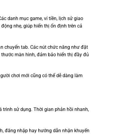
Các danh mục game, ví tiền, lịch sử giao
 động nhẹ, giúp hiển thị ổn định trên cả
 lần chuyển tab. Các nút chức năng như đặt
ch thước màn hình, đảm bảo hiển thị đầy đủ
người chơi mới cũng có thể dễ dàng làm
uá trình sử dụng. Thời gian phản hồi nhanh,
dịch, đăng nhập hay hướng dẫn nhận khuyến