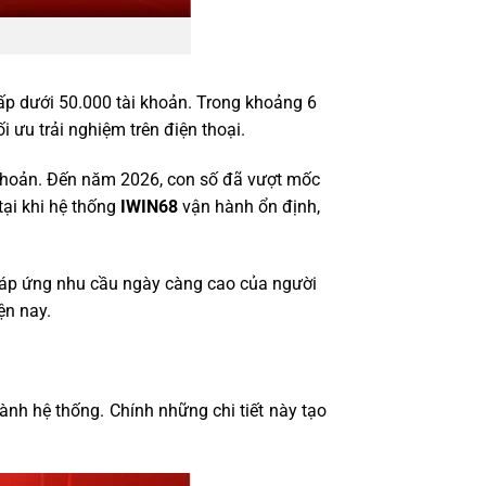
ấp dưới 50.000 tài khoản. Trong khoảng 6
i ưu trải nghiệm trên điện thoại.
khoản. Đến năm 2026, con số đã vượt mốc
tại khi hệ thống
IWIN68
vận hành ổn định,
 đáp ứng nhu cầu ngày càng cao của người
ện nay.
hành hệ thống. Chính những chi tiết này tạo