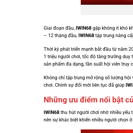
Giai đoạn đầu,
IWIN68
gặp không ít khó kh
– 12 tháng đầu,
IWIN68
tập trung nâng cấp
Thời kỳ phát triển mạnh bắt đầu từ năm 20
1 triệu người chơi, tốc độ tăng trưởng duy
sản phẩm đa dạng, tần suất hội viên truy 
Không chỉ tập trung mở rộng số lượng hội 
chơi. Chính sự đổi mới liên tục đã giúp
IW
Những ưu điểm nổi bật 
IWIN68
thu hút người chơi nhờ nhiều yếu t
nên sự khác biệt khiến nhiều người chọn ở l