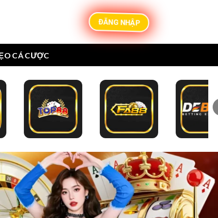
ĐĂNG NHẬP
ẸO CÁ CƯỢC