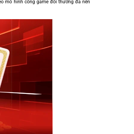
heo mô hình cổng game đổi thưởng đa nền