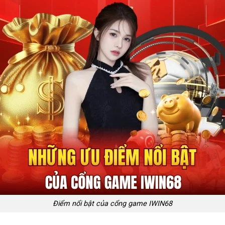
Điểm nổi bật của cổng game IWIN68