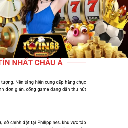
TÍN NHẤT CHÂU Á
ấn tượng. Nền tảng hiện cung cấp hàng chục
rình đơn giản, cổng game đang dần thu hút
sở chính đặt tại Philippines, khu vực tập