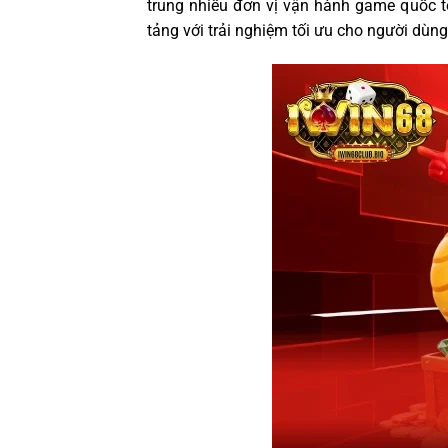
trung nhiều đơn vị vận hành game quốc t
tảng với trải nghiệm tối ưu cho người dùn