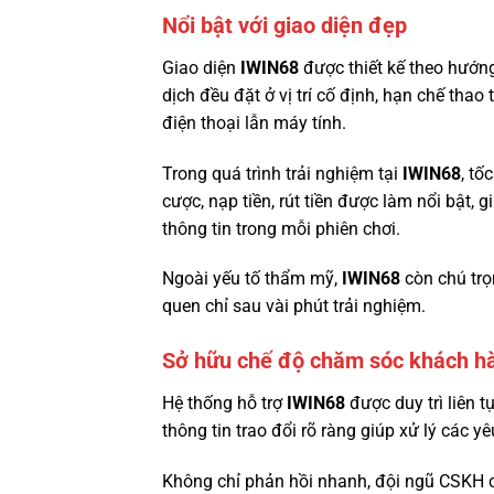
Nổi bật với giao diện đẹp
Giao diện
IWIN68
được thiết kế theo hướng
dịch đều đặt ở vị trí cố định, hạn chế tha
điện thoại lẫn máy tính.
Trong quá trình trải nghiệm tại
IWIN68
, tố
cược, nạp tiền, rút tiền được làm nổi bật,
thông tin trong mỗi phiên chơi.
Ngoài yếu tố thẩm mỹ,
IWIN68
còn chú trọ
quen chỉ sau vài phút trải nghiệm.
Sở hữu chế độ chăm sóc khách h
Hệ thống hỗ trợ
IWIN68
được duy trì liên t
thông tin trao đổi rõ ràng giúp xử lý các yê
Không chỉ phản hồi nhanh, đội ngũ CSKH